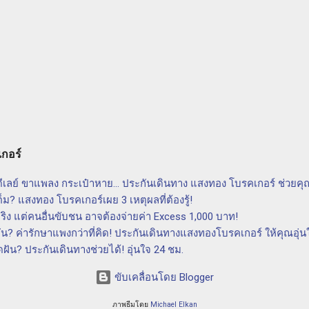
ท แสงทอง โบรคเกอร์ จำกัด นายหน้าประกันนิติบุคคล เพื่อให้ความคุ้
ทะเล P & I Club คืออะไร P & I Club หรือ พีแอนด์ไอคลับ เป็นกลุ่มองค์กรท
ค้าของท่านที่ทำธุรกิจในวงการทางทะเล มีการร่วมทุนร่วมกันเพื่อควบคุม
กิจทางทะเล โดยการให้บริการประกันภัยที่ครอบคลุมความเสี่ยงต่างๆ อา
งสินค้า ความเสี่ยงจากการชนกันของเรือ และความเสี่ยงจากเรื่องอื่นๆ ท
ของ P & I Club ความคุ้มครองครอบคลุมทุกความเสี่ยง: P & I Club ให้
งที่อาจเกิดขึ้นในวงการทางทะเล ไม่ว่าจะเป็นการเสียหายทางทรัพย์สิน คว
เกอร์
์ดีเลย์ ขาแพลง กระเป๋าหาย... ประกันเดินทาง แสงทอง โบรคเกอร์ ช่วยคุ
็ม? แสงทอง โบรคเกอร์เผย 3 เหตุผลที่ต้องรู้!
ริง แต่คนอื่นขับชน อาจต้องจ่ายค่า Excess 1,000 บาท!
น? ค่ารักษาแพงกว่าที่คิด! ประกันเดินทางแสงทองโบรคเกอร์ ให้คุณอุ่น
ฝัน? ประกันเดินทางช่วยได้! อุ่นใจ 24 ชม.
ขับเคลื่อนโดย Blogger
ภาพธีมโดย
Michael Elkan