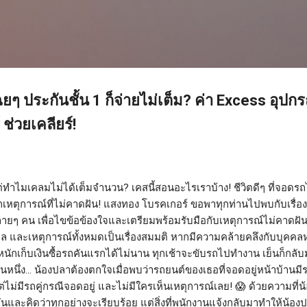
ข้ามไปที่เนื้อหาหลัก
 ประกันชั้น 1 ก็จ่ายไม่เต็ม? ค่า Excess อุปกร
ช่วยเคลียร์!
่ทำไมเคลมไม่ได้เต็มจำนวน? เคสนี้สอนอะไรเราบ้าง! ชีวิตดีๆ ที่จอดรถไว้
เหตุการณ์ที่ไม่คาดฝัน! แสงทอง โบรคเกอร์ ขอพาทุกท่านไปพบกับเรื่อง
ลายๆ คน เพื่อไขข้อข้องใจและเตรียมพร้อมรับมือกับเหตุการณ์ไม่คาด
ุคคล และเหตุการณ์ทั้งหมดเป็นเรื่องสมมติ หากมีความคล้ายคลึงกับบุคคล
หนักเก็บเงินซื้อรถคันแรกได้ไม่นาน ทุกเช้าจะขับรถไปทำงาน เย็นก็กลั
นหนึ่ง... น้องปลาต้องตกใจเมื่อพบว่ารถยนต์ของเธอที่จอดอยู่หน้าบ้านม
่ไม่มีรถคู่กรณีจอดอยู่ และไม่มีใครเห็นเหตุการณ์เลย! 😱 ด้วยความที่น
และคิดว่าทุกอย่างจะเรียบร้อย แต่สิ่งที่พนักงานแจ้งกลับมาทำให้น้องปลาใจ