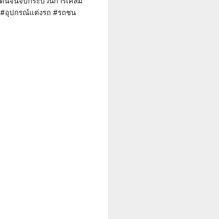
งแต่ต้นจนจบกระบวนการเคลม
น #อุปกรณ์แต่งรถ #รถชน