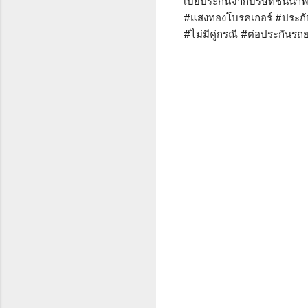
เบี้ยประกันจากบริษัทชั้นน
#แสงทองโบรคเกอร์ #ประกัน
#ไม่มีคู่กรณี #ต่อประกันร
ค
ว
า
ม
คิ
ด
เ
ห็
น