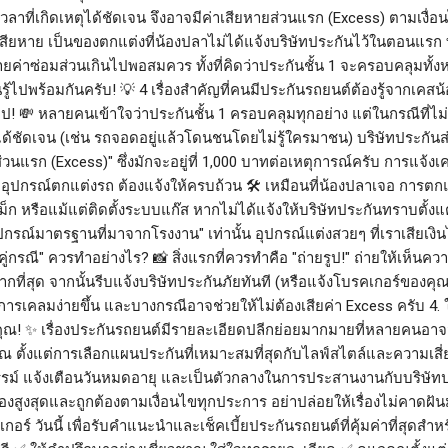
ลาที่เกิดเหตุได้ชัดเจน จึงอาจมีค่าเสียหายส่วนแรก (Excess) ตามเงื่
ที่เสียหาย เป็นของตกแต่งที่น้องปลาไม่ได้แจ้งบริษัทประกันไว้ในตอนแรก
ยค่าซ่อมส่วนเกินไปพอสมควร ทั้งที่คิดว่าประกันชั้น 1 จะครอบคลุมทั้งหมด
รู้ไปพร้อมกันครับ! 💡 4 เรื่องสำคัญที่คนมีประกันรถยนต์ต้องรู้จากเคสน้
ไป! 💸 หลายคนเข้าใจว่าประกันชั้น 1 ครอบคลุมทุกอย่าง แต่ในกรณีที่ไม
ตุได้ชัดเจน (เช่น รถจอดอยู่แล้วโดนชนโดยไม่รู้ใครมาชน) บริษัทประกันส่
่วนแรก (Excess)" ซึ่งมักจะอยู่ที่ 1,000 บาทต่อเหตุการณ์ครับ การแจ้งเ
2. อุปกรณ์ตกแต่งรถ ต้องแจ้งให้ครบถ้วน 🛠️ เหมือนที่น้องปลาเจอ การตกแ
แม็ก หรือแม้แต่ติดตั้งระบบแก๊ส หากไม่ได้แจ้งให้บริษัทประกันทราบตั้งแ
กรณ์มาตรฐานที่มาจากโรงงาน" เท่านั้น อุปกรณ์แต่งสวยๆ ที่เราเสียเงิน
ม่มีคู่กรณี" ควรทำอย่างไร? 📸 สิ่งแรกที่ควรทำคือ "ถ่ายรูป!" ถ่ายให้เห
กที่สุด จากนั้นรีบแจ้งบริษัทประกันภัยทันที (หรือแจ้งโบรคเกอร์ของค
ให้การเคลมง่ายขึ้น และบางกรณีอาจช่วยให้ไม่ต้องเสียค่า Excess ครับ 4.
องคุณ! ✨ เรื่องประกันรถยนต์มีรายละเอียดปลีกย่อยมากมายที่หลายคนอ
คุณ ตั้งแต่การเลือกแผนประกันที่เหมาะสมที่สุดกับไลฟ์สไตล์และความเส
 แจ้งเตือนวันหมดอายุ และเป็นตัวกลางในการประสานงานกับบริษัทประกั
องสูงสุดและถูกต้องตามเงื่อนไขทุกประการ อย่าปล่อยให้เรื่องไม่คาดฝันม
อร์ วันนี้ เพื่อรับคำแนะนำและเช็คเบี้ยประกันรถยนต์ที่คุ้มค่าที่สุดสำ