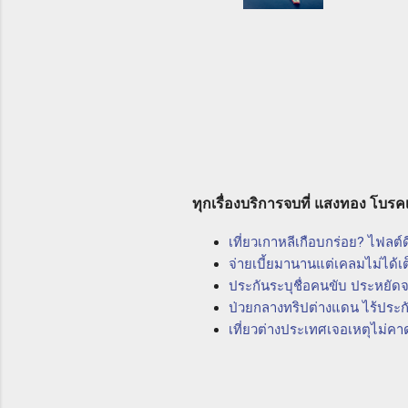
ใช้บริษั
ธุรกิจทาง
สำหรับการ
การทำธุร
สูญหายขอ
ประโยชน์
ความเสี่ย
ทุกเรื่องบริการจบที่ แสงทอง โบรค
เที่ยวเกาหลีเกือบกร่อย? ไฟลต
จ่ายเบี้ยมานานแต่เคลมไม่ได้เต
ประกันระบุชื่อคนขับ ประหยัดจ
ป่วยกลางทริปต่างแดน ไร้ประกั
เที่ยวต่างประเทศเจอเหตุไม่คาด