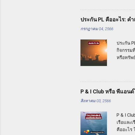
มือเหล่าน
เครื่องจั
รวมถึงเคร
ประกัน PL คืออะไร: ค
ความคุ้ม
กรกฎาคม 04, 2566
หายต่อเคร
นั้นใช้ง
ประกัน PL
กิจกรรมท
หรือทรัพ
เสียหายแ
PL คืออะ
เกอร์ จำก
จากกิจกรร
P & I Club หรือ พีแอนด
เลือกประ
สิงหาคม 03, 2566
ความต้อง
แนะนำคุณ
P & I Clu
เองและธุ
เรือและเร
คืออะไร 