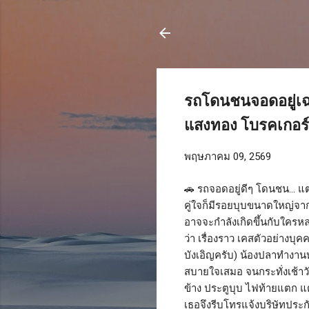
รถโดนชนจอดอยู่เฉยๆ
แสงทอง โบรคเกอร์ 
พฤษภาคม 09, 2569
🚗 รถจอดอยู่ดีๆ โดนชน... แต
คู่ใจก็มีรอยบุบขนาดใหญ่จาก
อาจจะกำลังเกิดขึ้นกับใครห
ว่า เรื่องราว เคสตัวอย่างบ
บังเอิญครับ) น้องปลาทำงาน
สบายใจเสมอ จนกระทั่งเช้าวั
ข้าง ประตูบุบ ไฟท้ายแตก แต
เธอจึงรีบโทรแจ้งบริษัทประกัน