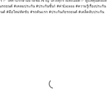
ำฟรี ✅ ให้คำปรึกษาอย่างเชี่ยวชาญ ใส่ใจทุกรายละเอียด ✅ ดูแลคุณตั้
รถยนต์ #เคลมประกัน #ประกันชั้น1 #ค่าExcess #ความรู้เรื่องประกั
ถยนต์ #มือใหม่หัดขับ #รถคันแรก #ประกันภัยรถยนต์ #เคล็ดลับประกัน