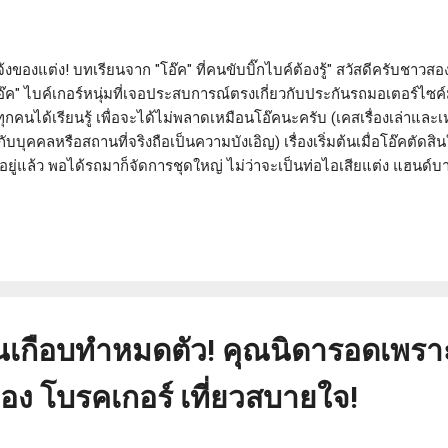
้งของแต่ง! บทเรียนจาก "โอ๊ค" ที่คนขับบิ๊กไบค์ต้องรู้" สวัสดีครับชาวสอ
อ๊ค" ไบค์เกอร์หนุ่มที่เจอประสบการณ์ตรงเกี่ยวกับประกันรถมอเตอร์ไซค์มาเ
ทุกคนได้เรียนรู้ เพื่อจะได้ไม่พลาดเหมือนโอ๊คนะครับ (เคสเรื่องเล่าและเ
บุคคลหรือสถานที่จริงถือเป็นความบังเอิญ) เรื่องเริ่มต้นเมื่อโอ๊คตัดสิ
ยู่แล้ว พอได้รถมาก็จัดการชุดใหญ่ ไม่ว่าจะเป็นท่อไอเสียแต่ง แฮนด์บ
น เรียกได้ว่าจัดเต็มตามสไตล์ที่ชอบเลยครับ แน่นอนว่าโอ๊คไม่ลืมทำปร
ที่งานยุ่งและอาจจะละเลยไปบ้าง โอ๊คก็ไม่ได้แจ้งรายละเอียดของ "อุปกรณ
นทราบอย่างเป็นทางการ คิดว่าประกันชั้น 1 ก็น่าจะครอบคลุมทุกอย่างแล้ว
ญี่ปุ่นเกือบทำหมดตัว! คุณนิดารอดเพร
อง โบรคเกอร์ เที่ยวสบายใจ!