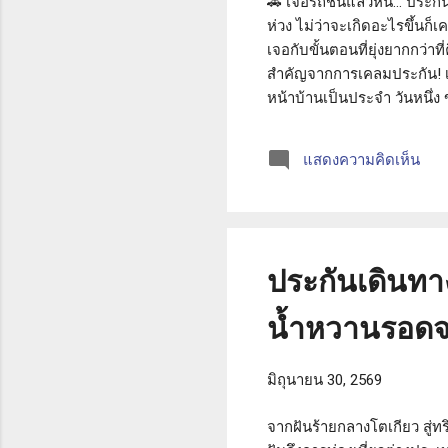
🚗 เจอรถชนแล้วหนี... ประกั
ห่วง ไม่ว่าจะเกิดอะไรขึ้นก็
เจอกับขั้นตอนที่ยุ่งยากกว่าท
สำคัญจากการเคลมประกัน! เ
หน้าบ้านเป็นประจำ วันหนึ
เหมือนมีใครมาเฉี่ยวชนแล้วขั
ทันที เธอเล่าเหตุการณ์ทั้ง
แสดงความคิดเห็น
เหตุการณ์หรือไม่ สิ่งที่บริ
สามารถระบุเวลาและสาเหตุที่
ประกันเดินทาง
น้ำหวานรอดจ
มิถุนายน 30, 2569
จากฝันร้ายกลางโตเกียว สู่ทริ