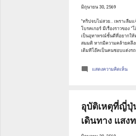
มิถุนายน 30, 2569
"ทริปจบไม่สวย... เพราะลืมแจ
โบรคเกอร์ มีเรื่องราวของ "โ
เป็นอุทาหรณ์ชั้นดีที่อยากให้
สมมติ หากมีความคล้ายคลึงกับ
เดิมทีโอ๊คเป็นคนชอบแต่งรถอ
คลัตช์ คาร์บอนไฟเบอร์รอบคั
เพื่อความอุ่นใจ แต่ด้วยความ
แสดงความคิดเห็น
ให้โบรกเกอร์หรือบริษัทประกั
อุบัติเหตุที่
เดินทาง แสงท