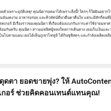
หมดตัวเพราะอุบัติเหตุ! คุณนิดารอดมาได้เพราะสิ่งนี้! ใครๆ ก็ใฝ่ฝันอยากไปเท
ันงดงาม อาหารอร่อย และทิวทัศน์ที่น่าตื่นตาตื่นใจ แต่จะมีสักกี่คนที่คิด
โบรคเกอร์ มีเรื่องราวของคุณนิดา ที่เกือบต้องแบกรับภาระค่าใช้จ่ายมห
้อมกันครับ คุณนิดา สาวออฟฟิศผู้หลงใหลการเดินทาง เธอเก็บเงินและวา
็นไปตามแผน เธอได้เห็นภูเขาไฟฟูจิ ได้กินซูชิสดๆ และกำลังเพลิดเพลิ
แล้วเหตุการณ์ไม่คาดฝันก็เกิดขึ้น! ขณะที่คุณนิดากำลังเดินข้ามถนนอย่าง
ง แขนข้างหนึ่งกระแทกพื้นอย่างจัง ด้วยความเจ็บปวด คุณนิดารู้ได้ทันทีว่
านไปมาต่างรีบเข้ามาช่วยเหลือและเรียกแท็กซี่พาเธอส่งโรงพยาบาลที่ใกล้
ุดตา ยอดขายพุ่ง? ให้ AutoConten
กอร์ ช่วยคิดคอนเทนต์แทนคุณ!