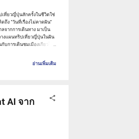
ี่ยวญี่ปุ่นสักครั้งในชีวิตใช่
ถึง “วันที่เรื่องไม่คาดฝัน”
าศาลจากการเดินทาง มาเป็น
งแผนทริปเที่ยวญี่ปุ่นในฝัน
นกับการเดินชมเมืองเกียวโต
ระมัดระวังบนพื้นผิวที่เปียก
า "นี่ไม่ใช่แค่ข้อเท้าแพลง
อ่านเพิ่มเติม
ที่สุด เมื่อไปถึงโรงพยาบาล
t AI จาก