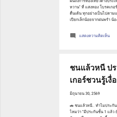
ฝันถึงการท่องเที่ยวต่างประเ
หวาน" ที่ แสงทอง โบรคเกอร์
ตื่นเต้น ทุกอย่างเป็นไปตาม
เปียกเล็กน้อยจากฝนพรำ น้
เบ้า ไม่รู้จะทำอย่างไรดี ภาษ
เคยได้ยินมาก็ผุดขึ้นมาในหัว 
แสดงความคิดเห็น
หวานได้ตัดสินใจซื้อประกัน
ติดต่อฉุกเฉิน 24 ชั่วโมงในกร
ชนแล้วหนี ประ
เกอร์ชวนรู้เงื
มิถุนายน 30, 2569
🚗 ชนแล้วหนี... ทำไมประกันช
ไหมว่า "มีประกันชั้น 1 แล้ว