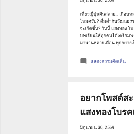
มิถุนายน 30, 2569
เที่ยวญี่ปุ่นฝันสลาย... เกือบ
ไหมครับ? ดื่มด่ำกับวัฒนธรรมอ
จะเกิดขึ้น? วันนี้ แสงทอง 
บทเรียนให้ทุกคนได้เตรียมพร
มานานหลายเดือน ทุกอย่างเป
ในวันที่มีฝนตกปรอยๆ ... แต่
ชื้น เธอเกิดลื่นหกล้มอย่างแร
แสดงความคิดเห็น
ธรรมดา" ชาวญี่ปุ่นที่เดินผ่
และได้รับการตรวจจา...
อยากโพสต์สะด
แสงทองโบรคเ
มิถุนายน 30, 2569