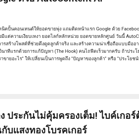
นิคปั้นคอนเทนต์ให้ยอดขายพุ่ง แถมติดหน้าแรก Google ด้วย Facebook
้วมีแต่ความเงียบเหงา ยอดไลก์หลักหน่วย ยอดขายหลักศูนย์ วันนี้ Aut
รสร้างโพสต์ที่ช่วยดึงดูดลูกค้าจริง และสร้างความน่าเชื่อถือแบบมือ
 วินาทีแรกด้วยการแก้ปัญหา (The Hook) คนไถฟีดเร็วมากครับ ถ้าประ
ราขายอะไร" ให้เปลี่ยนเป็นการพูดถึง "ปัญหาของลูกค้า" หรือ "ประโยชน์ที
สิวราคาถูก" ให้เปลี่ยนเป็น "ตื่นมาสิวบวมเป่งก่อนวันสำคัญ? 3 วิธีสยบสิ
้จะช่วยหยุดนิ้วโป้งของลูกค้าได้อย่างชะงัก 2️⃣ สูตรการทำคอนเทนต์แบ
งอย่างเดียว ลูกค้าจะกดเลิกติดตามในที่สุด สูตรที่ดีที่สุดสำหรับการสร
 ประกันไม่คุ้มครองเต็ม! ไบค์เกอร์ต้อ
้นกับแสงทองโบรคเกอร์