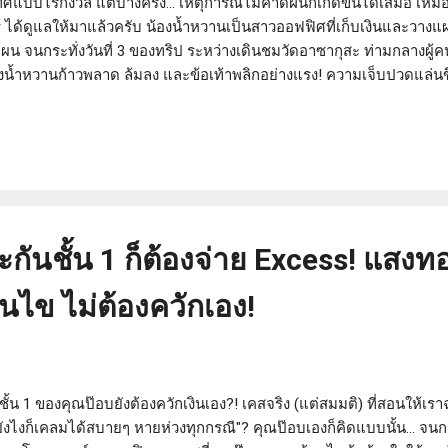
ทศแบบไร้กังวล แต่บางครั้ง... เหตุการณ์ไม่คาดฝันก็เกิดขึ้นได้เสมอ เหมื
 ได้ดูแลให้มาแล้วครับ น้องน้ำหวานเป็นสาวออฟฟิศที่เก็บเงินและวางแผนเ
แผน จนกระทั่งวันที่ 3 ของทริป ระหว่างเดินชมวัดอาซากุสะ ท่ามกลางผู้
องน้ำหวานก้าวพลาด ล้มลง และข้อเท้าพลิกอย่างแรง! ความเจ็บปวดแล่
าญี่ปุ่นก็พูดได้ไม่กี่คำ เพื่อนที่ไปด้วยก็ตกใจไม่แพ้กัน วินาทีนั้นเอง 
พร้อมกับความรู้สึกสิ้นหวังว่าทริปในฝันคงต้องจบลงตรงนี้ แต่โชคยังดี! ก
เดินทางผ่าน แสงทอง โบรคเกอร์ ตามคำแนะนำของเพื่อนที่เคยใช้บริการ 
มธรรม์...
กันชั้น 1 ก็ต้องจ่าย Excess! แสง
่อนไข ไม่ต้องควักเอง!
ั้น 1 ของคุณป๊อบยังต้องควักเงินเอง?! เคสจริง (แต่สมมติ) ที่สอนให้เรา
 ยังไงก็เคลมได้สบายๆ หายห่วงทุกกรณี"? คุณป๊อบเองก็คิดแบบนั้น... จนกระ