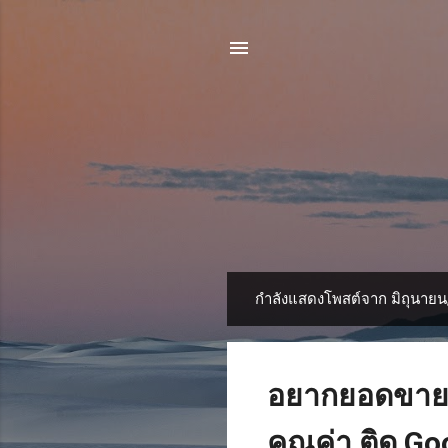
กำลังแสดงโพสต์จาก มิถุนายน
บ
ท
ค
อยากยอดขายพุ
ว
คุณค่า ติด Go