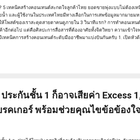
? 5 เทคนิคสร้างคอนเทนต์สะกดใจลูกค้าไทย ยอดขายพุ่งแบบไม่ต้องเหนื่อ
ยน้ำ และผู้ใช้งานในประเทศไทยมีทางเลือกในการเสพข้อมูลมากมายมหาศ
รให้โพสต์ของเราสะดุดสายตาคนดูภายใน 3 วินาทีแรก? การทำคอนเทนต์ใ
าอีกต่อไป แต่คือศิลปะการสื่อสารที่ต้องอาศัยทั้งจิตวิทยา ความเข้าใ
ีเทคนิคการสร้างคอนเทนต์ระดับมืออาชีพมาแบ่งปันกันครับ 1. เปิดหัวด้ว
นหนังสือเร็วบนโซเชียลมีเดีย ถ้าประโยคแรกไม่ดึงดูดใจ เขาจะเลื่อนผ่า
นมาเริ่มต้นด้วยการตั้งคำถามที่จี้จุดเจ็บ (Pain Point) หรือบอกผลลัพธ์ท
สูตรใหม่ ให้เปลี่ยนเป็น อยากหน้าเด็กหน้าตึงแบบไม่ต้องเจ็บตัวไหม? 3 วิ
 หลีกเลี่ยงศัพท์เทคนิคที่เข้...
ประกันชั้น 1 ก็อาจเสียค่า Excess 
บรคเกอร์ พร้อมช่วยคุณไขข้อข้องใจ