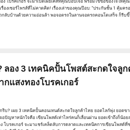
งทอง โบรคเกอร์ จะมาเปิดเผยเคสที่คุณป๊อบเจอ พร้อมไขข้อข้องใจให้คุณ
่องเซอร์ไพรส์ที่ไม่คาดคิด! เรื่องเล่าของคุณป๊อบ: "ประกันชั้น 1 คุ้มครอง
กลับบ้านด้วยความอ่อนล้า พอจอดรถในลานจอดรถคอนโดเสร็จ ก็รีบขึ้นห
่อเดินลงมาที่รถ ภาพที่เห็นทำเอาคุณป๊อบใจหายวาบ! กันชนท้ายรถสุดรั
มีรอยสีของรถคันอื่นติดอยู่ด้วย ชัดเลยว่าโดน "ชนแล้วหนี" คุณป๊อบมั่น
บบนี้?! "ไม่เป็นไร! มีประกันชั้น 1 ทั้งที เดี๋ยวก็เคลมได้ง่ายๆ" คุณป๊
 ลอง 3 เทคนิคปั้นโพสต์สะกดใจลูกค
จากแสงทองโบรคเกอร์
กริบ? เผย 3 เทคนิคปั้นคอนเทนต์สะกดใจลูกค้าไทย ยอดไลก์พุ่ง ยอดข
ปัญหาหนักใจคือ เขียนโพสต์เท่าไหร่คนก็เลื่อนผ่าน ยอดเข้าถึงก็น้อยลงเร
ง โบรคเกอร์ จะมาแชร์เคล็ดลับการตลาดและเทคนิคการเขียนโพสต์ที่ช่