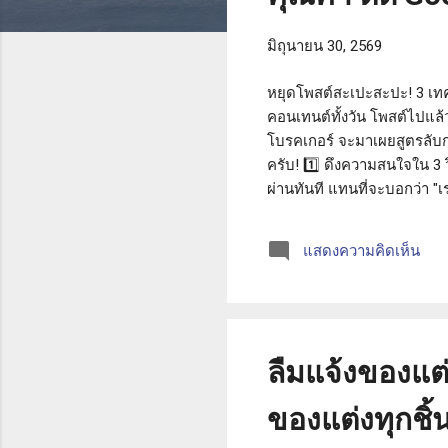
า
ม
มิถุนายน 30, 2569
หยุดโพสต์สะเปะสะปะ! 3 เทค
คอนเทนต์ทั้งวัน โพสต์ไปแล
โบรคเกอร์ จะมาเผยสูตรลับกา
ครับ! 1️⃣ ดึงความสนใจใน 3
ผ่านทันที แทนที่จะบอกว่า "เ
แทนที่จะโพสต์ว่า "ขายครีมลด
ทำเองได้!" การเปิดหัวแบบนี
แสดงความคิดเห็น
ขาย) เพจที่เอาแต่โพสต์ขายขอ
ให้สาระคว...
ลืมแจ้งของแต่ง
ของแต่งทุกชิ