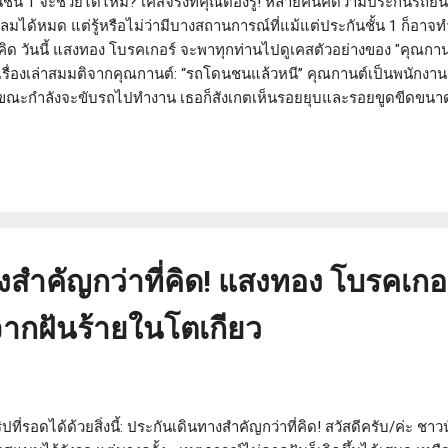
นชั้น 1 จะช่วยได้ไหม? เคสจริงที่คุณต้องรู้! หลายคนคิดว่ามีประกันรถย
เคลมได้หมด แต่รู้หรือไม่ว่ามีบางสถานการณ์ที่แม้แต่ประกันชั้น 1 ก็อาจท
ี่คิด วันนี้ แสงทอง โบรคเกอร์ จะพาทุกท่านไปดูเคสตัวอย่างของ "คุณกานต์
รื่องเล่าสมมติจากคุณกานต์: “รถโดนชนแล้วหนี” คุณกานต์เป็นพนักงา
่ง ขณะกำลังจะขับรถไปทำงาน เธอก็สังเกตเห็นรอยยุบและรอยขูดขีดขนา
บหนีไปอย่างไร้ร่องรอย ด้วยความที่เป็นประกันชั้น 1 คุณกานต์จึงไม่ลั
หมดที่พบรอยความเสียหายบนรถตอนเช้า แต่ไม่ทราบว่าเกิดขึ้นเมื่อไหร่ 
ษัทประกันแจ้งกลับมาทำให้คุณกานต์ถึงกับตกใจ! "คุณกานต์คะ เคสนี้เป็นก
ชัดเจนได้ คุณกานต์...
สำคัญกว่าที่คิด! แสงทอง โบรคเกอร
ากฝันร้ายในโตเกียว
ปที่รอดได้ด้วยสิ่งนี้: ประกันเดินทางสำคัญกว่าที่คิด! สวัสดีครับ/ค่ะ ชาว