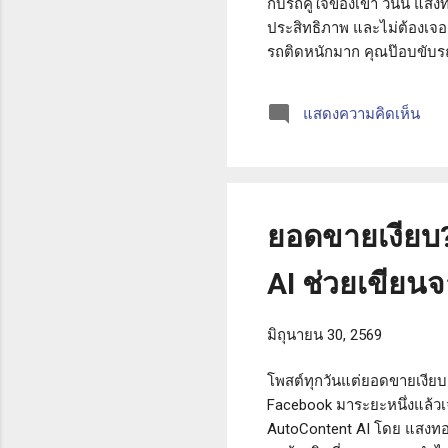
กับรถคู่ใจของเขา วันนี้ แส
ประสิทธิภาพ และไม่ต้องเจอเรื
รถติดหนักมาก คุณป๊อบขับรถ
ตื่นมาพร้อมความสดใส แต่เมื
ถลอกเห็นเนื้อในบุ๋มลึก แถม
แสดงความคิดเห็น
จอดเมื่อคืน แล้วใครกันมาทำแ
โทรแจ้งบร...
ยอดขายเงียบ?
AI ช่วยเขียน
มิถุนายน 30, 2569
โพสต์ทุกวันแต่ยอดขายเงียบ
Facebook มาระยะหนึ่งแล้วเจอ
AutoContent AI โดย แสงทอ