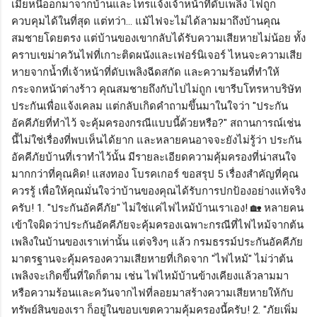
เมียหนีออกมาจากบ้านและโทรแจ้งเจ้าหน้าที่ดับเพลิง ไฟถูก
ควบคุมได้ในที่สุด แต่ทว่า... แม้ไฟจะไม่ได้ลามมาถึงบ้านคุณ
สมชายโดยตรง แต่บ้านของเขากลับได้รับความเสียหายไม่น้อย ทั้ง
คราบเขม่าควันไฟที่เกาะติดผนังและเฟอร์นิเจอร์ ไหนจะความเสีย
หายจากน้ำที่เจ้าหน้าที่ดับเพลิงฉีดสกัด และความร้อนที่ทำให้
กระจกหน้าต่างร้าว คุณสมชายถึงกับไปไม่ถูก เขารีบโทรหาบริษัท
ประกันเพื่อแจ้งเคลม แต่กลับเกิดคำถามขึ้นมาในใจว่า "ประกัน
อัคคีภัยที่ทำไว้ จะคุ้มครองกรณีแบบนี้ด้วยหรือ?" สถานการณ์เช่น
นี้ไม่ใช่เรื่องที่พบเห็นได้ยาก และหลายคนอาจจะยังไม่รู้ว่า ประกัน
อัคคีภัยบ้านที่เราทำไว้นั้น มีรายละเอียดความคุ้มครองที่น่าสนใจ
มากกว่าที่คุณคิด! แสงทอง โบรคเกอร์ ขอสรุป 5 เรื่องสำคัญที่คุณ
ควรรู้ เพื่อให้คุณมั่นใจว่าบ้านของคุณได้รับการปกป้องอย่างแท้จริง
ครับ! 1. "ประกันอัคคีภัย" ไม่ใช่แค่ไฟไหม้บ้านเราเอง! 🏡 หลายคน
เข้าใจผิดว่าประกันอัคคีภัยจะคุ้มครองเฉพาะกรณีที่ไฟไหม้จากต้น
เพลิงในบ้านของเราเท่านั้น แต่จริงๆ แล้ว กรมธรรม์ประกันอัคคีภัย
มาตรฐานจะคุ้มครองความเสียหายที่เกิดจาก "ไฟไหม้" ไม่ว่าต้น
เพลิงจะเกิดขึ้นที่ใดก็ตาม เช่น ไฟไหม้บ้านข้างเคียงแล้วลามมา
หรือความร้อนและควันจากไฟที่ลอยมาสร้างความเสียหายให้กับ
ทรัพย์สินของเรา ก็อยู่ในขอบเขตความคุ้มครองนี้ครับ! 2. "ภัยเพิ่ม