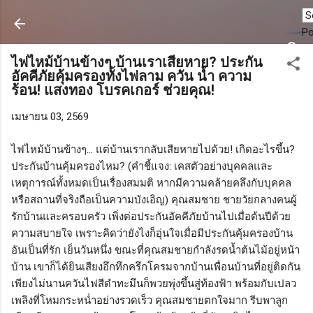
ข้ามไปที่เนื้อหาหลัก
P
ไฟไหม้บ้านข้างๆ บ้านเราเสียหาย? ประกัน
อัคคีภัยคุ้มครองทั้งไฟลาม ควัน น้ำ ความ
ร้อน! แสงทอง โบรคเกอร์ ช่วยคุณ!
เมษายน 03, 2569
ไฟไหม้บ้านข้างๆ... แต่บ้านเรากลับเสียหายไปด้วย! เกิดอะไรขึ้น?
ประกันบ้านคุ้มครองไหม? (คำชี้แจง: เคสตัวอย่างบุคคลและ
เหตุการณ์ทั้งหมดเป็นเรื่องสมมติ หากมีความคล้ายคลึงกับบุคคล
หรือสถานที่จริงถือเป็นความบังเอิญ) คุณสมชาย ชายวัยกลางคนผู้
รักบ้านและครอบครัว เพิ่งต่อประกันอัคคีภัยบ้านไปเมื่อต้นปีด้วย
ความสบายใจ เพราะคิดว่ายังไงก็อุ่นใจเมื่อมีประกันคุ้มครองบ้าน
อันเป็นที่รัก เย็นวันหนึ่ง ขณะที่คุณสมชายกำลังรดน้ำต้นไม้อยู่หน้า
บ้าน เขาก็ได้ยินเสียงอึกทึกครึกโครมจากบ้านเพื่อนบ้านที่อยู่ติดกัน
เพียงไม่นานควันไฟสีดำทะมึนก็พวยพุ่งขึ้นสู่ท้องฟ้า พร้อมกับเปลว
เพลิงที่โหมกระหน่ำอย่างรวดเร็ว คุณสมชายตกใจมาก รีบพาลูก