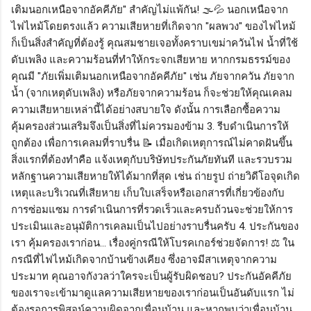
เติมนอกเหนือจากอัคคีภัย" สำคัญไม่แพ้กัน! 🌫️💦 นอกเหนือจาก
ไฟไหม้โดยตรงแล้ว ความเสียหายที่เกิดจาก "ผลพวง" ของไฟไหม้
ก็เป็นสิ่งสำคัญที่ต้องรู้ คุณสมชายเจอทั้งคราบเขม่าควันไฟ น้ำที่ใช้
ดับเพลิง และความร้อนที่ทำให้กระจกเสียหาย หากกรมธรรม์ของ
คุณมี "ภัยเพิ่มเติมนอกเหนือจากอัคคีภัย" เช่น ภัยจากควัน ภัยจาก
น้ำ (จากเหตุดับเพลิง) หรือภัยจากความร้อน ก็จะช่วยให้คุณเคลม
ความเสียหายเหล่านี้ได้อย่างสบายใจ ดังนั้น การเลือกซื้อความ
คุ้มครองส่วนเสริมจึงเป็นสิ่งที่ไม่ควรมองข้าม 3. รีบดำเนินการให้
ถูกต้อง เพื่อการเคลมที่ราบรื่น 📝 เมื่อเกิดเหตุการณ์ไม่คาดฝันขึ้น
สิ่งแรกที่ต้องทำคือ แจ้งเหตุกับบริษัทประกันภัยทันที และรวบรวม
หลักฐานความเสียหายให้ได้มากที่สุด เช่น ถ่ายรูป ถ่ายวิดีโอจุดเกิด
เหตุและบริเวณที่เสียหาย เก็บใบเสร็จหรือเอกสารที่เกี่ยวข้องกับ
การซ่อมแซม การดำเนินการที่รวดเร็วและครบถ้วนจะช่วยให้การ
ประเมินและอนุมัติการเคลมเป็นไปอย่างราบรื่นครับ 4. ประกันของ
เรา คุ้มครองเราก่อน... เรื่องคู่กรณีให้โบรคเกอร์ช่วยจัดการ! ⚖️ ใน
กรณีที่ไฟไหม้เกิดจากบ้านข้างเคียง ซึ่งอาจมีสาเหตุจากความ
ประมาท คุณอาจกังวลว่าใครจะเป็นผู้รับผิดชอบ? ประกันอัคคีภัย
ของเราจะเข้ามาดูแลความเสียหายของเราก่อนเป็นอันดับแรก ไม่
ต้องรอการพิสูจน์ความผิดจากเพื่อนบ้าน และหากพบว่าเพื่อนบ้าน