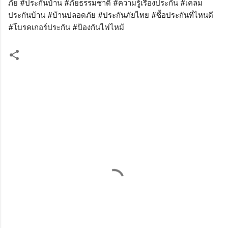
ภัย #ประกันบ้าน #ภัยธรรมชาติ #ความรู้เรื่องประกัน #เคลม
ประกันบ้าน #บ้านปลอดภัย #ประกันภัยไทย #ซื้อประกันที่ไหนดี
#โบรคเกอร์ประกัน #ป้องกันไฟไหม้
ค
ว
า
ม
คิ
ด
เ
ห็
น