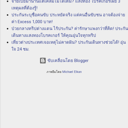
จ่ายเบี้ยมานานแต่เคลมไม่ได้เต็ม? แสงทอง โบรคเกอร์เผย 3
ของสินค้า ความเสี่ยงจากการชนกันของเรือ และ
เหตุผลที่ต้องรู้!
ความเสี่ยงจากเรื่องอื่นๆ ที่อาจเกิดขึ้นในทะเล
ประกันระบุชื่อคนขับ ประหยัดจริง แต่คนอื่นขับชน อาจต้องจ่าย
ประโยชน์ของ P & I Club ความคุ้มครอง
ค่า Excess 1,000 บาท!
ครอบคลุมทุกความเสี่ยง: P & I Club ให้ความ
ป่วยกลางทริปต่างแดน ไร้ประกัน? ค่ารักษาแพงกว่าที่คิด! ประกัน
คุ้มครองครอบคลุมทุกความเสี่ยงที่อาจเกิดขึ้นใน
เดินทางแสงทองโบรคเกอร์ ให้คุณอุ่นใจทุกทริป
วงการทางทะเล ไม่ว่าจะเป็นการเสียหายทาง
เที่ยวต่างประเทศเจอเหตุไม่คาดฝัน? ประกันเดินทางช่วยได้! อุ่น
ทรัพย์สิน ความเสียหายทางสิ่...
ใจ 24 ชม.
ขับเคลื่อนโดย Blogger
ภาพธีมโดย
Michael Elkan