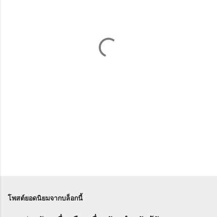
คิ
ด
เ
ห็
น
โพสต์ยอดนิยมจากบล็อกนี้