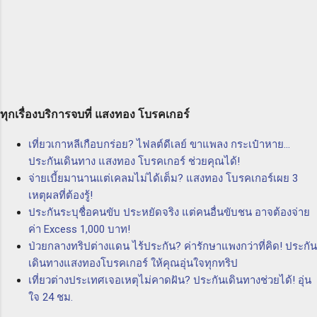
& I Club และความสำคัญในการเลือกใช้บริษัท
PL กับบริษัท แสงทอง โบรคเกอร์ จำกัด จะทำให้
แสงทอง โบรคเกอร์ จำกัด นายหน้าประกัน
คุณได้รับบริการที่มีคุณภาพและความเข้าใจใน
นิติบุคคล เพื่อให้ความคุ้มครองและความมั่นใจใน
ความต้องการของลูกค้า ทีมงานที่มีประสบการณ์
การทำธุรกิจทางทะเล P & I Club คืออะไร P & I
และความชำนาญในด้านประกันภัยจะให้คำ
Club หรือ พีแอนด์ไอคลับ เป็นกลุ่มองค์กรที่ก่อตั้ง
ปรึกษาและแนะนำคุณให้เลือกผลิตภัณฑ์ประกันที่
ขึ้นโดยเรือและเรือสำหรับการค้าของท่านที่ทำ
เหมาะสมสำหรับคุณและธุรกิจของคุณ ดังนั้น ถ้า
ธุรกิจในวงการทางทะเล มีการร่วมทุนร่วมกันเพื่อ
คุณต้องการปกป้องตัวเองและธุรกิจของคุณจากค
ทุกเรื่องบริการจบที่ แสงทอง โบรคเกอร์
ควบคุมความเสี่ยงที่อาจเกิดขึ้นในการทำธุรกิจทาง
วา...
เที่ยวเกาหลีเกือบกร่อย? ไฟลต์ดีเลย์ ขาแพลง กระเป๋าหาย...
ทะเล โดยการให้บริการประกันภัยที่ครอบคลุม
ประกันเดินทาง แสงทอง โบรคเกอร์ ช่วยคุณได้!
ความเสี่ยงต่างๆ อาทิ ความเสี่ยงจากการสูญหาย
จ่ายเบี้ยมานานแต่เคลมไม่ได้เต็ม? แสงทอง โบรคเกอร์เผย 3
ของสินค้า ความเสี่ยงจากการชนกันของเรือ และ
เหตุผลที่ต้องรู้!
ความเสี่ยงจากเรื่องอื่นๆ ที่อาจเกิดขึ้นในทะเล
ประกันระบุชื่อคนขับ ประหยัดจริง แต่คนอื่นขับชน อาจต้องจ่าย
ประโยชน์ของ P & I Club ความคุ้มครอง
ค่า Excess 1,000 บาท!
ครอบคลุมทุกความเสี่ยง: P & I Club ให้ความ
ป่วยกลางทริปต่างแดน ไร้ประกัน? ค่ารักษาแพงกว่าที่คิด! ประกัน
คุ้มครองครอบคลุมทุกความเสี่ยงที่อาจเกิดขึ้นใน
เดินทางแสงทองโบรคเกอร์ ให้คุณอุ่นใจทุกทริป
วงการทางทะเล ไม่ว่าจะเป็นการเสียหายทาง
เที่ยวต่างประเทศเจอเหตุไม่คาดฝัน? ประกันเดินทางช่วยได้! อุ่น
ทรัพย์สิน ความเสียหายทางสิ่...
ใจ 24 ชม.