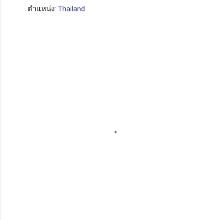
ตำแหน่ง:
Thailand
ค
ว
า
ม
คิ
ด
เ
ห็
น