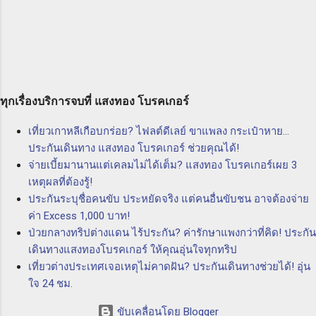
แสงทอง โบรคเกอร์ จำกัด นายหน้าประกัน
คุณได้รับบริการที่มีคุณภาพและความเข้าใจใน
นิติบุคคล เพื่อให้ความคุ้มครองและความมั่นใจใน
ความต้องการของลูกค้า ทีมงานที่มีประสบการณ์
การทำธุรกิจทางทะเล P & I Club คืออะไร P & I
และความชำนาญในด้านประกันภัยจะให้คำ
Club หรือ พีแอนด์ไอคลับ เป็นกลุ่มองค์กรที่ก่อตั้ง
ปรึกษาและแนะนำคุณให้เลือกผลิตภัณฑ์ประกันที่
ขึ้นโดยเรือและเรือสำหรับการค้าของท่านที่ทำ
เหมาะสมสำหรับคุณและธุรกิจของคุณ ดังนั้น ถ้า
ธุรกิจในวงการทางทะเล มีการร่วมทุนร่วมกันเพื่อ
ทุกเรื่องบริการจบที่ แสงทอง โบรคเกอร์
คุณต้องการปกป้องตัวเองและธุรกิจของคุณจากค
ควบคุมความเสี่ยงที่อาจเกิดขึ้นในการทำธุรกิจทาง
วา...
เที่ยวเกาหลีเกือบกร่อย? ไฟลต์ดีเลย์ ขาแพลง กระเป๋าหาย...
ทะเล โดยการให้บริการประกันภัยที่ครอบคลุม
ประกันเดินทาง แสงทอง โบรคเกอร์ ช่วยคุณได้!
ความเสี่ยงต่างๆ อาทิ ความเสี่ยงจากการสูญหาย
จ่ายเบี้ยมานานแต่เคลมไม่ได้เต็ม? แสงทอง โบรคเกอร์เผย 3
ของสินค้า ความเสี่ยงจากการชนกันของเรือ และ
เหตุผลที่ต้องรู้!
ความเสี่ยงจากเรื่องอื่นๆ ที่อาจเกิดขึ้นในทะเล
ประกันระบุชื่อคนขับ ประหยัดจริง แต่คนอื่นขับชน อาจต้องจ่าย
ประโยชน์ของ P & I Club ความคุ้มครอง
ค่า Excess 1,000 บาท!
ครอบคลุมทุกความเสี่ยง: P & I Club ให้ความ
ป่วยกลางทริปต่างแดน ไร้ประกัน? ค่ารักษาแพงกว่าที่คิด! ประกัน
คุ้มครองครอบคลุมทุกความเสี่ยงที่อาจเกิดขึ้นใน
เดินทางแสงทองโบรคเกอร์ ให้คุณอุ่นใจทุกทริป
วงการทางทะเล ไม่ว่าจะเป็นการเสียหายทาง
เที่ยวต่างประเทศเจอเหตุไม่คาดฝัน? ประกันเดินทางช่วยได้! อุ่น
ทรัพย์สิน ความเสียหายทางสิ่...
ใจ 24 ชม.
ขับเคลื่อนโดย Blogger