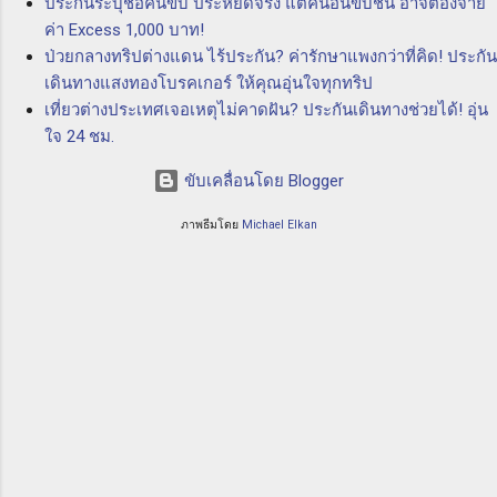
ประกันระบุชื่อคนขับ ประหยัดจริง แต่คนอื่นขับชน อาจต้องจ่าย
ประโยชน์ของ P & I Club ความคุ้มครอง
ค่า Excess 1,000 บาท!
ครอบคลุมทุกความเสี่ยง: P & I Club ให้ความ
ป่วยกลางทริปต่างแดน ไร้ประกัน? ค่ารักษาแพงกว่าที่คิด! ประกัน
คุ้มครองครอบคลุมทุกความเสี่ยงที่อาจเกิดขึ้นใน
เดินทางแสงทองโบรคเกอร์ ให้คุณอุ่นใจทุกทริป
วงการทางทะเล ไม่ว่าจะเป็นการเสียหายทาง
เที่ยวต่างประเทศเจอเหตุไม่คาดฝัน? ประกันเดินทางช่วยได้! อุ่น
ทรัพย์สิน ความเสียหายทางสิ่...
ใจ 24 ชม.
ขับเคลื่อนโดย Blogger
ภาพธีมโดย
Michael Elkan