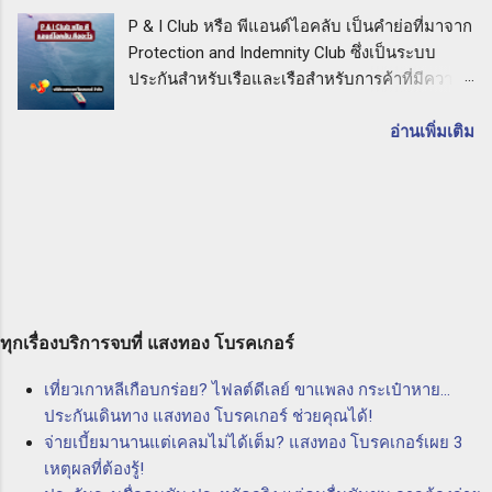
คืออะไร: คำแนะนำจากบริษัท แสงทอง โบรคเกอร์
อาจเกิดขึ้นในช่วงเวลาที่เครื่องมือนั้นใช้งาน
P & I Club หรือ พีแอนด์ไอคลับ เป็นคำย่อที่มาจาก
จำกัด เมื่อคุณเลือกประกัน PL กับบริษัท แสงทอง
ประโยชน์ของการทำประกัน CPM การทำประกัน
Protection and Indemnity Club ซึ่งเป็นระบบ
โบรคเกอร์ จำกัด คุณจะได้รับการคุ้มครองที่มี
เครื่องมือเครื่องจักรสำหรับผู้ร...
ประกันสำหรับเรือและเรือสำหรับการค้าที่มีความ
ความคุ้มค่าสูงสุดสำหรับความรับผิดต่ อบุคคล
สำคัญอย่างยิ่งในวงการที่ทำธุรกิจทางทะเล P & I
ภายนอกที่อาจเกิดขึ้นจากกิจกรรมธุรกิจของคุณ
Club หรือ พีแอนด์ไอคลับ คืออะไร ในบทความนี้
อ่านเพิ่มเติม
ทั้งนี้เพื่อให้คุณมีความมั่นใจและเชื่อมั่นในการ
เราจะอธิบายถึงความหมายและประโยชน์ของ P
ปกป้องตัวเองและธุรกิจของคุณ การเลือกประกัน
& I Club และความสำคัญในการเลือกใช้บริษัท
PL กับบริษัท แสงทอง โบรคเกอร์ จำกัด จะทำให้
แสงทอง โบรคเกอร์ จำกัด นายหน้าประกัน
คุณได้รับบริการที่มีคุณภาพและความเข้าใจใน
นิติบุคคล เพื่อให้ความคุ้มครองและความมั่นใจใน
ความต้องการของลูกค้า ทีมงานที่มีประสบการณ์
การทำธุรกิจทางทะเล P & I Club คืออะไร P & I
และความชำนาญในด้านประกันภัยจะให้คำ
Club หรือ พีแอนด์ไอคลับ เป็นกลุ่มองค์กรที่ก่อตั้ง
ปรึกษาและแนะนำคุณให้เลือกผลิตภัณฑ์ประกันที่
ขึ้นโดยเรือและเรือสำหรับการค้าของท่านที่ทำ
เหมาะสมสำหรับคุณและธุรกิจของคุณ ดังนั้น ถ้า
ธุรกิจในวงการทางทะเล มีการร่วมทุนร่วมกันเพื่อ
ทุกเรื่องบริการจบที่ แสงทอง โบรคเกอร์
คุณต้องการปกป้องตัวเองและธุรกิจของคุณจากค
ควบคุมความเสี่ยงที่อาจเกิดขึ้นในการทำธุรกิจทาง
วา...
เที่ยวเกาหลีเกือบกร่อย? ไฟลต์ดีเลย์ ขาแพลง กระเป๋าหาย...
ทะเล โดยการให้บริการประกันภัยที่ครอบคลุม
ประกันเดินทาง แสงทอง โบรคเกอร์ ช่วยคุณได้!
ความเสี่ยงต่างๆ อาทิ ความเสี่ยงจากการสูญหาย
จ่ายเบี้ยมานานแต่เคลมไม่ได้เต็ม? แสงทอง โบรคเกอร์เผย 3
ของสินค้า ความเสี่ยงจากการชนกันของเรือ และ
เหตุผลที่ต้องรู้!
ความเสี่ยงจากเรื่องอื่นๆ ที่อาจเกิดขึ้นในทะเล