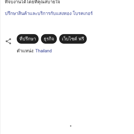
ที่จบงานได้โดยที่คุณสบายใจ
ปรึกษาสินค้าและบริการกับแสงทอง โบรคเกอร์
ที่ปรึกษา
ธุรกิจ
เว็บไซต์ ฟรี
ตำแหน่ง:
Thailand
ค
ว
า
ม
คิ
ด
เ
ห็
น