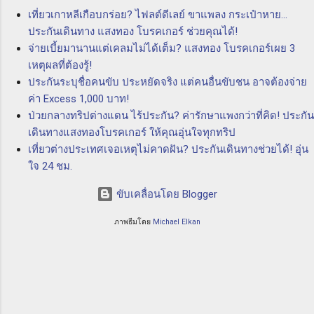
ควบคุมความเสี่ยงที่อาจเกิดขึ้นในการทำธุรกิจทาง
วา...
เที่ยวเกาหลีเกือบกร่อย? ไฟลต์ดีเลย์ ขาแพลง กระเป๋าหาย...
ทะเล โดยการให้บริการประกันภัยที่ครอบคลุม
ประกันเดินทาง แสงทอง โบรคเกอร์ ช่วยคุณได้!
ความเสี่ยงต่างๆ อาทิ ความเสี่ยงจากการสูญหาย
จ่ายเบี้ยมานานแต่เคลมไม่ได้เต็ม? แสงทอง โบรคเกอร์เผย 3
ของสินค้า ความเสี่ยงจากการชนกันของเรือ และ
เหตุผลที่ต้องรู้!
ความเสี่ยงจากเรื่องอื่นๆ ที่อาจเกิดขึ้นในทะเล
ประกันระบุชื่อคนขับ ประหยัดจริง แต่คนอื่นขับชน อาจต้องจ่าย
ประโยชน์ของ P & I Club ความคุ้มครอง
ค่า Excess 1,000 บาท!
ครอบคลุมทุกความเสี่ยง: P & I Club ให้ความ
ป่วยกลางทริปต่างแดน ไร้ประกัน? ค่ารักษาแพงกว่าที่คิด! ประกัน
คุ้มครองครอบคลุมทุกความเสี่ยงที่อาจเกิดขึ้นใน
เดินทางแสงทองโบรคเกอร์ ให้คุณอุ่นใจทุกทริป
วงการทางทะเล ไม่ว่าจะเป็นการเสียหายทาง
เที่ยวต่างประเทศเจอเหตุไม่คาดฝัน? ประกันเดินทางช่วยได้! อุ่น
ทรัพย์สิน ความเสียหายทางสิ่...
ใจ 24 ชม.
ขับเคลื่อนโดย Blogger
ภาพธีมโดย
Michael Elkan