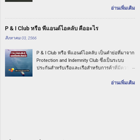
หากเกิดเหตุการณ์ที่ทำให้บุคคลภายนอกเกิดความ
อุปกรณ์ก่อสร้าง รถเครน รถเทเลอร์ และ
เสียหายทางร่างกายหรือทรัพย์สิน เช่น การล้มลง
อ่านเพิ่มเติม
เครื่องจักรที่ใช้ในกิจกรรมต่างๆ ในการรับเหมา
การไหลเวียนไม่ถูกต้อง หรือการปล่อยสารเคมี
ความคุ้มครองของประกัน CPM อาจมีการ
อันตราย ประกัน PL จะคุ้มครองค่าเสียหายและค่า
ครอบคลุมความเสียหายที่เกิดจากอุบัติเหตุที่อาจ
P & I Club หรือ พีแอนด์ไอคลับ คืออะไร
เสียหายต่อบุคคลภายนอกที่เกี่ยวข้อง รวมถึงค่าใช้
ทำให้เกิดความเสียหายต่อเครื่องมือ การชำรุด
สิงหาคม 03, 2566
จ่ายในการต่อสู้คดีทางกฎหมายด้วย ประกัน PL
การสูญหาย การโจมตี และภัยธรรมชาติอื่นๆ ซึ่ง
คืออะไร: คำแนะนำจากบริษัท แสงทอง โบรคเกอร์
อาจเกิดขึ้นในช่วงเวลาที่เครื่องมือนั้นใช้งาน
P & I Club หรือ พีแอนด์ไอคลับ เป็นคำย่อที่มาจาก
จำกัด เมื่อคุณเลือกประกัน PL กับบริษัท แสงทอง
ประโยชน์ของการทำประกัน CPM การทำประกัน
Protection and Indemnity Club ซึ่งเป็นระบบ
โบรคเกอร์ จำกัด คุณจะได้รับการคุ้มครองที่มี
เครื่องมือเครื่องจักรสำหรับผู้ร...
ประกันสำหรับเรือและเรือสำหรับการค้าที่มีความ
ความคุ้มค่าสูงสุดสำหรับความรับผิดต่ อบุคคล
สำคัญอย่างยิ่งในวงการที่ทำธุรกิจทางทะเล P & I
ภายนอกที่อาจเกิดขึ้นจากกิจกรรมธุรกิจของคุณ
Club หรือ พีแอนด์ไอคลับ คืออะไร ในบทความนี้
อ่านเพิ่มเติม
ทั้งนี้เพื่อให้คุณมีความมั่นใจและเชื่อมั่นในการ
เราจะอธิบายถึงความหมายและประโยชน์ของ P
ปกป้องตัวเองและธุรกิจของคุณ การเลือกประกัน
& I Club และความสำคัญในการเลือกใช้บริษัท
PL กับบริษัท แสงทอง โบรคเกอร์ จำกัด จะทำให้
แสงทอง โบรคเกอร์ จำกัด นายหน้าประกัน
คุณได้รับบริการที่มีคุณภาพและความเข้าใจใน
นิติบุคคล เพื่อให้ความคุ้มครองและความมั่นใจใน
ความต้องการของลูกค้า ทีมงานที่มีประสบการณ์
การทำธุรกิจทางทะเล P & I Club คืออะไร P & I
และความชำนาญในด้านประกันภัยจะให้คำ
Club หรือ พีแอนด์ไอคลับ เป็นกลุ่มองค์กรที่ก่อตั้ง
ปรึกษาและแนะนำคุณให้เลือกผลิตภัณฑ์ประกันที่
ขึ้นโดยเรือและเรือสำหรับการค้าของท่านที่ทำ
เหมาะสมสำหรับคุณและธุรกิจของคุณ ดังนั้น ถ้า