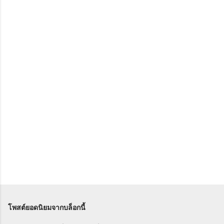
คิ
ด
เ
ห็
น
โพสต์ยอดนิยมจากบล็อกนี้