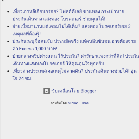
ควบคุมความเสี่ยงที่อาจเกิดขึ้นในการทำธุรกิจทาง
วา...
เที่ยวเกาหลีเกือบกร่อย? ไฟลต์ดีเลย์ ขาแพลง กระเป๋าหาย...
ทะเล โดยการให้บริการประกันภัยที่ครอบคลุม
ประกันเดินทาง แสงทอง โบรคเกอร์ ช่วยคุณได้!
ความเสี่ยงต่างๆ อาทิ ความเสี่ยงจากการสูญหาย
จ่ายเบี้ยมานานแต่เคลมไม่ได้เต็ม? แสงทอง โบรคเกอร์เผย 3
ของสินค้า ความเสี่ยงจากการชนกันของเรือ และ
เหตุผลที่ต้องรู้!
ความเสี่ยงจากเรื่องอื่นๆ ที่อาจเกิดขึ้นในทะเล
ประกันระบุชื่อคนขับ ประหยัดจริง แต่คนอื่นขับชน อาจต้องจ่าย
ประโยชน์ของ P & I Club ความคุ้มครอง
ค่า Excess 1,000 บาท!
ครอบคลุมทุกความเสี่ยง: P & I Club ให้ความ
ป่วยกลางทริปต่างแดน ไร้ประกัน? ค่ารักษาแพงกว่าที่คิด! ประกัน
คุ้มครองครอบคลุมทุกความเสี่ยงที่อาจเกิดขึ้นใน
เดินทางแสงทองโบรคเกอร์ ให้คุณอุ่นใจทุกทริป
วงการทางทะเล ไม่ว่าจะเป็นการเสียหายทาง
เที่ยวต่างประเทศเจอเหตุไม่คาดฝัน? ประกันเดินทางช่วยได้! อุ่น
ทรัพย์สิน ความเสียหายทางสิ่...
ใจ 24 ชม.
ขับเคลื่อนโดย Blogger
ภาพธีมโดย
Michael Elkan